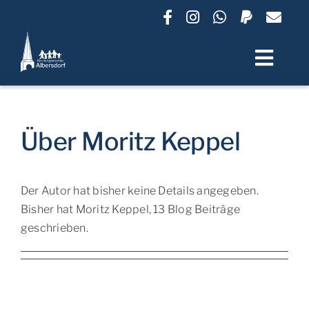
Zum
Inhalt
springen
Toggl
Navig
Termine
Über
Moritz Keppel
Unsere Gemeinde
Der Autor hat bisher keine Details angegeben.
Lebensbegleitung
Bisher hat Moritz Keppel, 13 Blog Beiträge
geschrieben.
Gruppen und Angebote
Friedhof