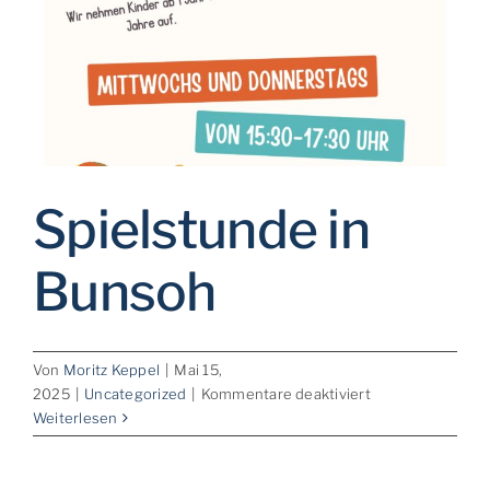
Spielstunde in
Bunsoh
Von
Moritz Keppel
|
Mai 15,
für
2025
|
Uncategorized
|
Kommentare deaktiviert
Spielstunde
Weiterlesen
in
Bunsoh