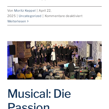
Von
Moritz Keppel
|
April 22,
für
2025
|
Uncategorized
|
Kommentare deaktiviert
Nachlese:
Weiterlesen
Karwoche
und
Osterfest
2025
Musical: Die
Passion