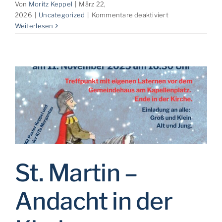
Von
Moritz Keppel
|
März 22,
für
2026
|
Uncategorized
|
Kommentare deaktiviert
Anmeldung
Weiterlesen
zur
Konfi-
Zeit
2026/27
St. Martin –
Andacht in der