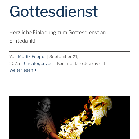
Gottesdienst
Herzliche Einladung zum Gottesdienst an
Erntedank!
Von
Moritz Keppel
|
September 21,
für
2025
|
Uncategorized
|
Kommentare deaktiviert
Erntedank-
Weiterlesen
Gottesdienst