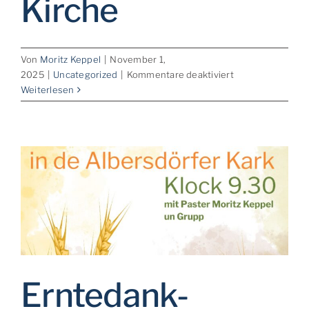
Kirche
Von
Moritz Keppel
|
November 1,
für
2025
|
Uncategorized
|
Kommentare deaktiviert
St.
Weiterlesen
Martin
–
Andacht
in
der
Kirche
Erntedank-