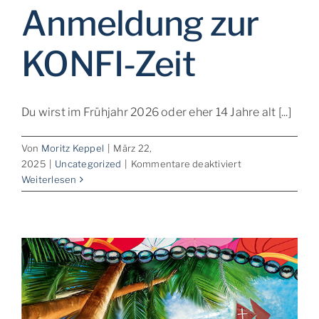
Anmeldung zur
KONFI-Zeit
Du wirst im Frühjahr 2026 oder eher 14 Jahre alt [...]
Von
Moritz Keppel
|
März 22,
für
2025
|
Uncategorized
|
Kommentare deaktiviert
Anmeldung
Weiterlesen
zur
KONFI-
Zeit