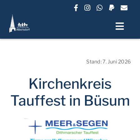
Zum
Inhalt
springen
Toggl
Navig
Termine
Stand: 7. Juni 2026
Unsere Gemeinde
Kirchenkreis
Lebensbegleitung
Tauffest in Büsum
Gruppen und Angebote
Friedhof