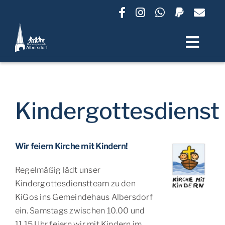
Zum
Inhalt
springen
Toggl
Navig
Termine
Kindergottesdienst
Unsere Gemeinde
Wir feiern Kirche mit Kindern!
Lebensbegleitung
Regelmäßig lädt unser
Gruppen und Angebote
Kindergottesdienstteam zu den
KiGos ins Gemeindehaus Albersdorf
ein. Samstags zwischen 10.00 und
Friedhof
11.15 Uhr feiern wir mit Kindern im