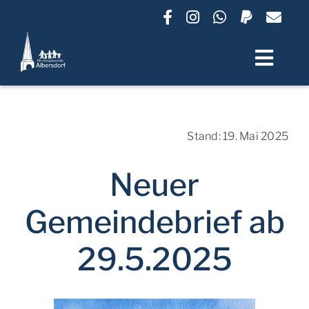
Zum
Inhalt
springen
Toggl
Navig
Termine
Stand: 19. Mai 2025
Unsere Gemeinde
Neuer
Lebensbegleitung
Gemeindebrief ab
29.5.2025
Gruppen und Angebote
Friedhof